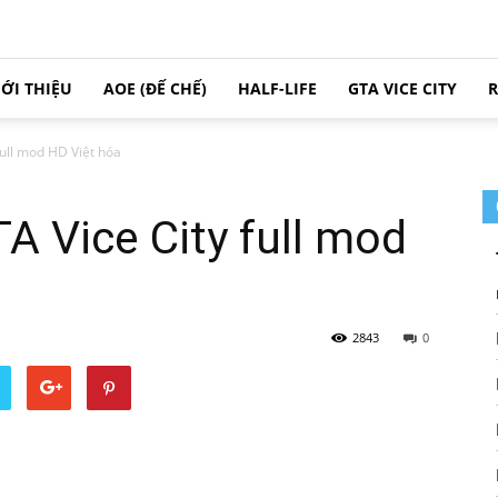
IỚI THIỆU
AOE (ĐẾ CHẾ)
HALF-LIFE
GTA VICE CITY
R
full mod HD Việt hóa
A Vice City full mod
2843
0