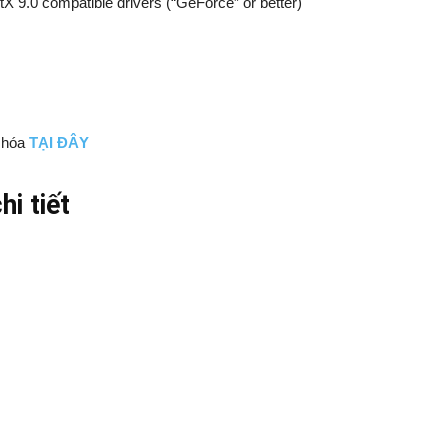
X 9.0 compatible drivers (“GeForce” or better)
 hóa
TẠI ĐÂY
i tiết