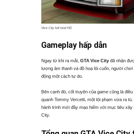
Vice City full mod HD
Gameplay hấp dẫn
Ngay từ khi ra mắt,
GTA Vice City
đã nhận đượ
lượng âm thanh và đồ hoạ lôi cuốn, người chơi
động một cách tự do.
Bên cạnh đó, cốt truyện của game cũng là điều
quanh Tommy Vercetti, một tội phạm vừa ra tù
hành trình mới đầy mạo hiểm với mục tiêu xây 
City.
Tổng quan GTA Vice City 