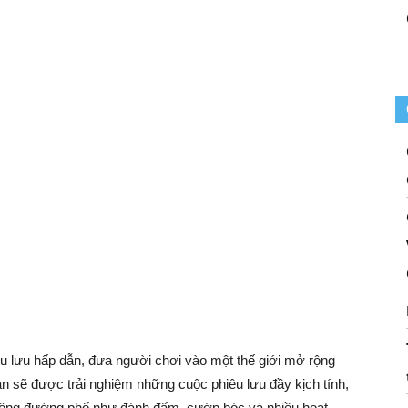
u lưu hấp dẫn, đưa người chơi vào một thế giới mở rộng
n sẽ được trải nghiệm những cuộc phiêu lưu đầy kịch tính,
 động đường phố như đánh đấm, cướp bóc và nhiều hoạt