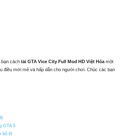
 bạn cách
tải GTA Vice City Full Mod HD Việt Hóa
một
ều điều mới mẻ và hấp dẫn cho người chơi. Chúc các bạn
ất
g GTA 5
 bỏ lỡ