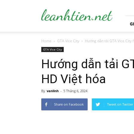
leanhtien.net
G
Home
GTA Vice City
Hướng dẫn tải GTA Vice City 
GTA Vice City
Hướng dẫn tải GT
HD Việt hóa
By
vanlinh
-
5 Tháng 6, 2024
Share on Facebook
Tweet on Twitter