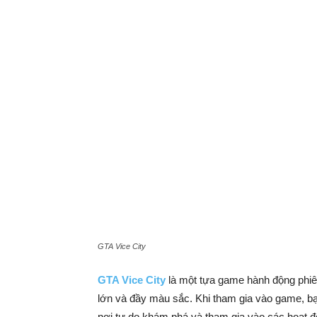
GTA Vice City
GTA Vice City
là một tựa game hành động phiê
lớn và đầy màu sắc. Khi tham gia vào game, bạ
nơi tự do khám phá và tham gia vào các hoạt