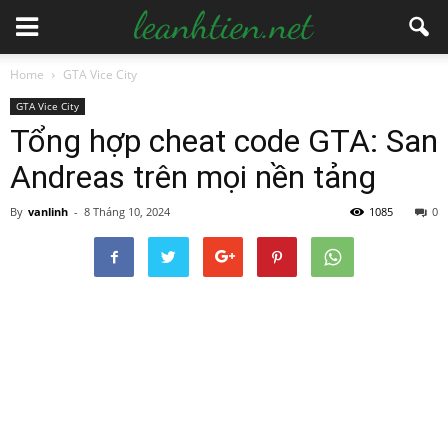
Home
GTA Vice City
GTA Vice City
Tổng hợp cheat code GTA: San
Andreas trên mọi nền tảng
By
vanlinh
-
8 Tháng 10, 2024
1085
0