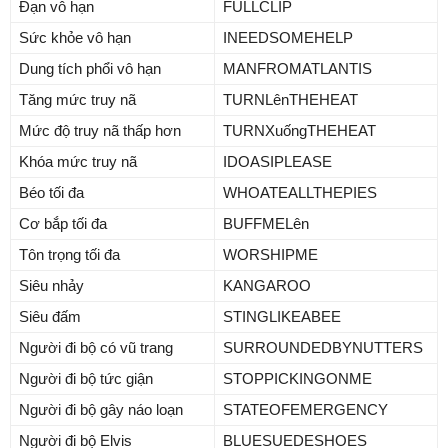
Đạn vô hạn
FULLCLIP
Sức khỏe vô hạn
INEEDSOMEHELP
Dung tích phổi vô hạn
MANFROMATLANTIS
Tăng mức truy nã
TURNLênTHEHEAT
Mức độ truy nã thấp hơn
TURNXuốngTHEHEAT
Khóa mức truy nã
IDOASIPLEASE
Béo tối đa
WHOATEALLTHEPIES
Cơ bắp tối đa
BUFFMELên
Tôn trọng tối đa
WORSHIPME
Siêu nhảy
KANGAROO
Siêu đấm
STINGLIKEABEE
Người đi bộ có vũ trang
SURROUNDEDBYNUTTERS
Người đi bộ tức giận
STOPPICKINGONME
Người đi bộ gây náo loạn
STATEOFEMERGENCY
Người đi bộ Elvis
BLUESUEDESHOES