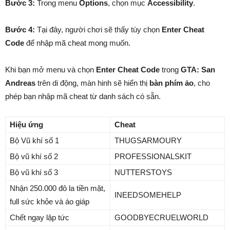
Bước 3:
Trong menu
Options
, chọn mục
Accessibility
.
Bước 4:
Tại đây, người chơi sẽ thấy tùy chọn
Enter Cheat
Code
để nhập mã cheat mong muốn.
Khi bạn mở menu và chọn
Enter Cheat Code
trong
GTA: San
Andreas
trên di động, màn hinh sẽ hiển thị
bàn phím ảo
, cho
phép bạn nhập mã cheat từ danh sách có sẵn.
Hiệu ứng
Cheat
Bộ Vũ khí số 1
THUGSARMOURY
Bộ vũ khí số 2
PROFESSIONALSKIT
Bộ vũ khí số 3
NUTTERSTOYS
Nhận 250.000 đô la tiền mặt,
INEEDSOMEHELP
full sức khỏe và áo giáp
Chết ngay lập tức
GOODBYECRUELWORLD