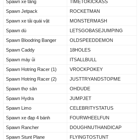
Spawn xe tăng
TIMETOKICKASS
Spawn Jetpack
ROCKETMAN
Spawn xe tải quái vật
MONSTERMASH
Spawn dù
LETSGOBASEJUMPING
Spawn Bloodring Banger
OLDSPEEDDEMON
Spawn Caddy
18HOLES
Spawn máy ủi
ITSALLBULL
Spawn Hotring Racer (1)
VROCKPOKEY
Spawn Hotring Racer (2)
JUSTTRYANDSTOPME
Spawn thợ săn
OHDUDE
Spawn Hydra
JUMPJET
Spawn Limo
CELEBRITYSTATUS
Spawn xe đạp 4 bánh
FOURWHEELFUN
Spawn Rancher
DOUGHNUTHANDICAP
Spawn Stunt Plane
FLYINGTOSTUNT