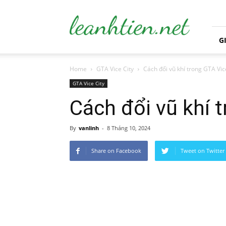
leanhtien.net
G
Home
GTA Vice City
Cách đổi vũ khí trong GTA Vic
GTA Vice City
Cách đổi vũ khí 
By
vanlinh
-
8 Tháng 10, 2024
Share on Facebook
Tweet on Twitter