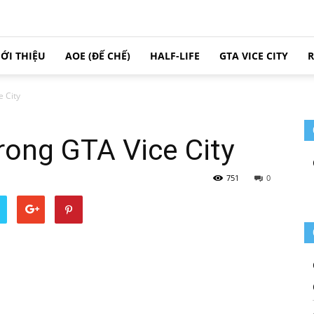
IỚI THIỆU
AOE (ĐẾ CHẾ)
HALF-LIFE
GTA VICE CITY
R
e City
trong GTA Vice City
751
0