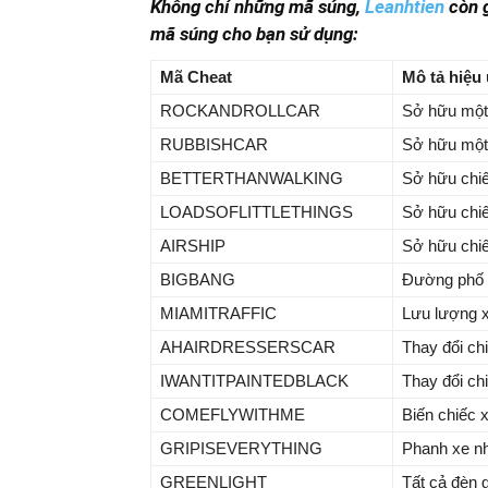
Không chỉ những mã súng,
Leanhtien
còn 
mã súng cho bạn sử dụng:
Mã Cheat
Mô tả hiệu
ROCKANDROLLCAR
Sở hữu một 
RUBBISHCAR
Sở hữu một 
BETTERTHANWALKING
Sở hữu chiế
LOADSOFLITTLETHINGS
Sở hữu chiế
AIRSHIP
Sở hữu chiế
BIGBANG
Đường phố t
MIAMITRAFFIC
Lưu lượng x
AHAIRDRESSERSCAR
Thay đổi ch
IWANTITPAINTEDBLACK
Thay đổi ch
COMEFLYWITHME
Biến chiếc x
GRIPISEVERYTHING
Phanh xe n
GREENLIGHT
Tất cả đèn 