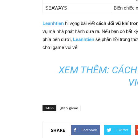
SEAWAYS
Biến chiếc 
Leanhtien
hi vọng bài viết
cách đổi vũ khí tro
vụ mà nhà phát hành đưa ra. Nếu bạn có bất 
phía bên dưới,
Leanhtien
sẽ phản hồi trong th
chơi game vui vẻ!
XEM THÊM:
CÁCH
VI
TAGS
gta 5 game
SHARE
Facebook
Twitter