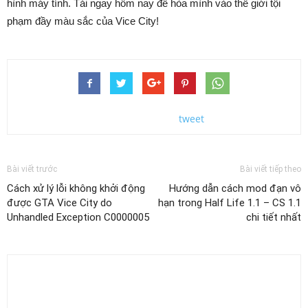
hình máy tính. Tải ngay hôm nay để hòa mình vào thế giới tội
phạm đầy màu sắc của Vice City!
tweet
Bài viết trước
Bài viết tiếp theo
Cách xử lý lỗi không khởi động
Hướng dẫn cách mod đạn vô
được GTA Vice City do
hạn trong Half Life 1.1 – CS 1.1
Unhandled Exception C0000005
chi tiết nhất