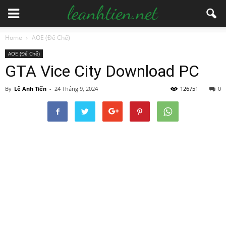
Home
AOE (Đế Chế)
AOE (Đế Chế)
GTA Vice City Download PC
By
Lê Anh Tiến
-
24 Tháng 9, 2024
126751
0