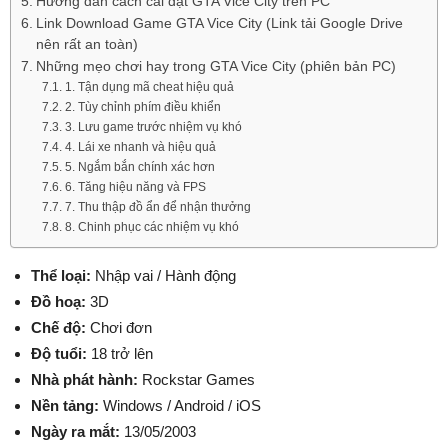
Hướng dẫn cách cài đặt GTA Vice City trên PC
Link Download Game GTA Vice City (Link tải Google Drive
nên rất an toàn)
Những mẹo chơi hay trong GTA Vice City (phiên bản PC)
1. Tận dụng mã cheat hiệu quả
2. Tùy chỉnh phím điều khiển
3. Lưu game trước nhiệm vụ khó
4. Lái xe nhanh và hiệu quả
5. Ngắm bắn chính xác hơn
6. Tăng hiệu năng và FPS
7. Thu thập đồ ẩn để nhận thưởng
8. Chinh phục các nhiệm vụ khó
Thể loại:
Nhập vai / Hành động
Đồ hoạ:
3D
Chế độ:
Chơi đơn
Độ tuổi:
18 trở lên
Nhà phát hành:
Rockstar Games
Nền tảng:
Windows / Android / iOS
Ngày ra mắt:
13/05/2003