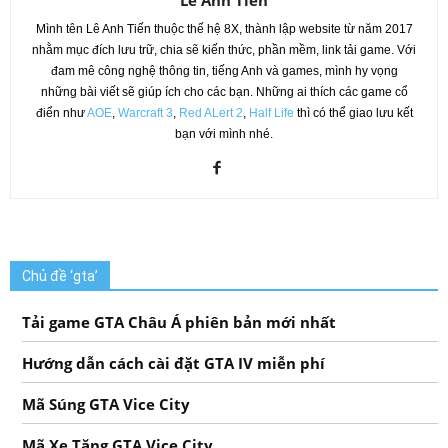
Lê Anh Tiến
Mình tên Lê Anh Tiến thuộc thế hệ 8X, thành lập website từ năm 2017
nhằm mục đích lưu trữ, chia sẽ kiến thức, phần mềm, link tải game. Với
đam mê công nghệ thông tin, tiếng Anh và games, mình hy vọng
những bài viết sẽ giúp ích cho các bạn. Những ai thích các game cổ
điển như
AOE
,
Warcraft 3
,
Red ALert 2
,
Half Life
thì có thể giao lưu kết
bạn với mình nhé.
Chủ đề ‘gta’
Tải game GTA Châu Á phiên bản mới nhất
Hướng dẫn cách cài đặt GTA IV miễn phí
Mã Súng GTA Vice City
Mã Xe Tăng GTA Vice City