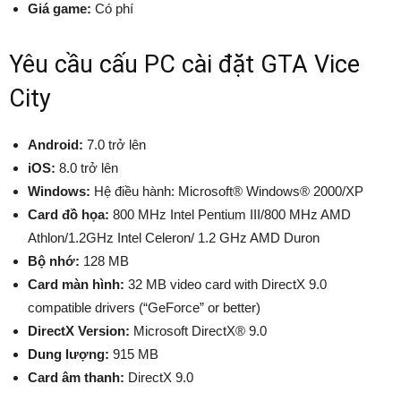
Giá game:
Có phí
Yêu cầu cấu PC cài đặt GTA Vice
City
Android:
7.0 trở lên
iOS:
8.0 trở lên
Windows:
Hệ điều hành: Microsoft® Windows® 2000/XP
Card đồ họa:
800 MHz Intel Pentium III/800 MHz AMD
Athlon/1.2GHz Intel Celeron/ 1.2 GHz AMD Duron
Bộ nhớ:
128 MB
Card màn hình:
32 MB video card with DirectX 9.0
compatible drivers (“GeForce” or better)
DirectX Version:
Microsoft DirectX® 9.0
Dung lượng:
915 MB
Card âm thanh:
DirectX 9.0