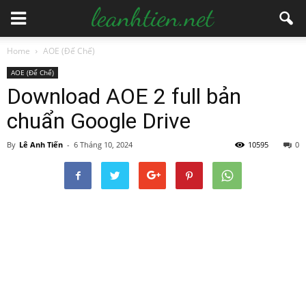
Home
AOE (Đế Chế)
AOE (Đế Chế)
Download AOE 2 full bản
chuẩn Google Drive
By
Lê Anh Tiến
-
6 Tháng 10, 2024
10595
0