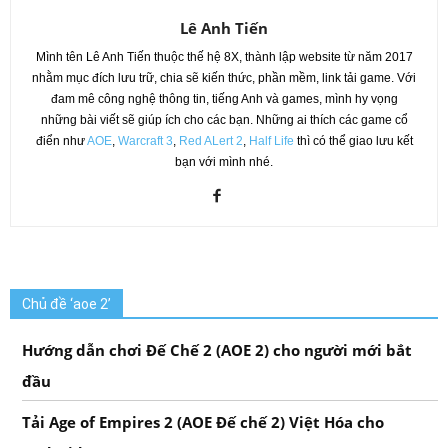
Lê Anh Tiến
Mình tên Lê Anh Tiến thuộc thế hệ 8X, thành lập website từ năm 2017
nhằm mục đích lưu trữ, chia sẽ kiến thức, phần mềm, link tải game. Với
đam mê công nghệ thông tin, tiếng Anh và games, mình hy vọng
những bài viết sẽ giúp ích cho các bạn. Những ai thích các game cổ
điển như
AOE
,
Warcraft 3
,
Red ALert 2
,
Half Life
thì có thể giao lưu kết
bạn với mình nhé.
Chủ đề ‘aoe 2’
Hướng dẫn chơi Đế Chế 2 (AOE 2) cho người mới bắt
đầu
Tải Age of Empires 2 (AOE Đế chế 2) Việt Hóa cho