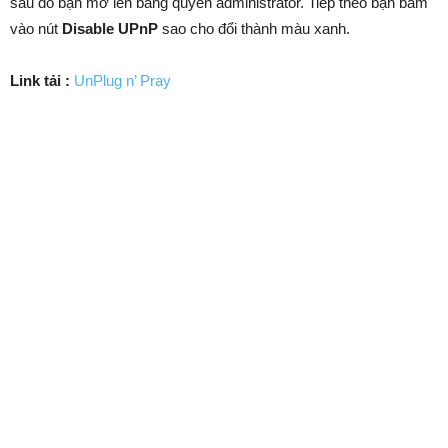
sau đó bạn mở lên bằng quyền administrator. Tiếp theo bạn bấm
vào nút
Disable UPnP
sao cho đổi thành màu xanh.
Link tải :
UnPlug n’ Pray