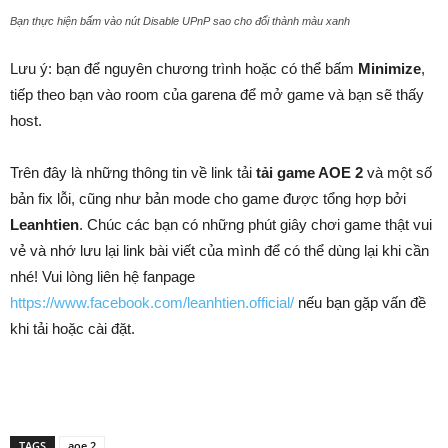
Bạn thực hiện bấm vào nút Disable UPnP sao cho đổi thành màu xanh
Lưu ý: bạn để nguyên chương trình hoặc có thể bấm
Minimize
,
tiếp theo bạn vào room của garena để mở game và bạn sẽ thấy
host.
Trên đây là những thông tin về link tải
tải game AOE 2
và một số
bản fix lỗi, cũng như bản mode cho game được tổng hợp bởi
Leanhtien
. Chúc các bạn có những phút giây chơi game thật vui
vẻ và nhớ lưu lại link bài viết của mình để có thể dùng lại khi cần
nhé! Vui lòng liên hệ fanpage
https://www.facebook.com/leanhtien.official/
nếu bạn gặp vấn đề
khi tải hoặc cài đặt.
TAGS
aoe 2