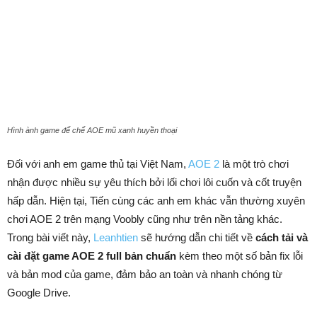
Hình ành game đế chế AOE mũ xanh huyền thoại
Đối với anh em game thủ tại Việt Nam,
AOE 2
là một trò chơi
nhận được nhiều sự yêu thích bởi lối chơi lôi cuốn và cốt truyện
hấp dẫn. Hiện tại, Tiến cùng các anh em khác vẫn thường xuyên
chơi AOE 2 trên mạng Voobly cũng như trên nền tảng khác.
Trong bài viết này,
Leanhtien
sẽ hướng dẫn chi tiết về
cách tải và
cài đặt game AOE 2 full bản chuẩn
kèm theo một số bản fix lỗi
và bản mod của game, đảm bảo an toàn và nhanh chóng từ
Google Drive.