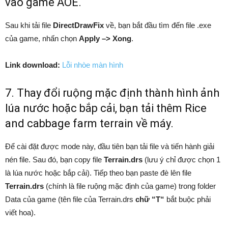
vào game AOE.
Sau khi tải file
DirectDrawFix
về, bạn bắt đầu tìm đến file .exe
của game, nhấn chọn
Apply –> Xong
.
Link download:
Lỗi nhòe màn hình
7. Thay đổi ruộng mặc định thành hình ảnh
lúa nước hoặc bắp cải, bạn tải thêm Rice
and cabbage farm terrain về máy.
Để cài đặt được mode này, đầu tiên bạn tải file và tiến hành giải
nén file. Sau đó, bạn copy file
Terrain.drs
(lưu ý chỉ được chọn 1
là lúa nước hoặc bắp cải). Tiếp theo bạn paste đè lên file
Terrain.drs
(chính là file ruộng mặc định của game) trong folder
Data của game (tên file của Terrain.drs
chữ “T“
bắt buộc phải
viết hoa).