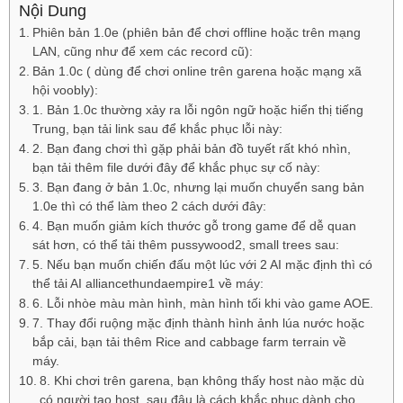
Nội Dung
Phiên bản 1.0e (phiên bản để chơi offline hoặc trên mạng
LAN, cũng như để xem các record cũ):
Bản 1.0c ( dùng để chơi online trên garena hoặc mạng xã
hội voobly):
1. Bản 1.0c thường xảy ra lỗi ngôn ngữ hoặc hiển thị tiếng
Trung, bạn tải link sau để khắc phục lỗi này:
2. Bạn đang chơi thì gặp phải bản đồ tuyết rất khó nhìn,
bạn tải thêm file dưới đây để khắc phục sự cố này:
3. Bạn đang ở bản 1.0c, nhưng lại muốn chuyển sang bản
1.0e thì có thể làm theo 2 cách dưới đây:
4. Bạn muốn giảm kích thước gỗ trong game để dễ quan
sát hơn, có thể tải thêm pussywood2, small trees sau:
5. Nếu bạn muốn chiến đấu một lúc với 2 AI mặc định thì có
thể tải AI alliancethundaempire1 về máy:
6. Lỗi nhòe màu màn hình, màn hình tối khi vào game AOE.
7. Thay đổi ruộng mặc định thành hình ảnh lúa nước hoặc
bắp cải, bạn tải thêm Rice and cabbage farm terrain về
máy.
8. Khi chơi trên garena, bạn không thấy host nào mặc dù
có người tạo host, sau đâu là cách khắc phục dành cho