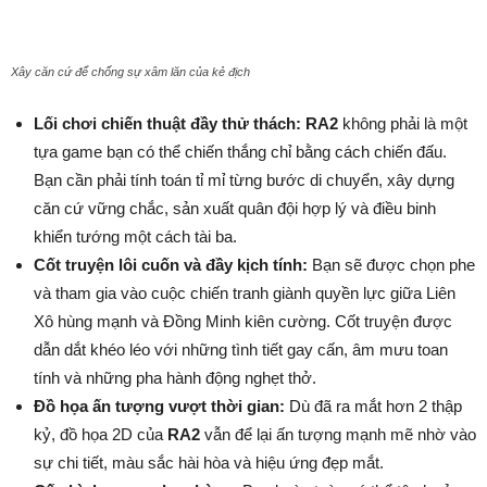
Xây căn cứ để chống sự xâm lăn của kẻ địch
Lối chơi chiến thuật đầy thử thách: RA2
không phải là một
tựa game bạn có thể chiến thắng chỉ bằng cách chiến đấu.
Bạn cần phải tính toán tỉ mỉ từng bước di chuyển, xây dựng
căn cứ vững chắc, sản xuất quân đội hợp lý và điều binh
khiển tướng một cách tài ba.
Cốt truyện lôi cuốn và đầy kịch tính:
Bạn sẽ được chọn phe
và tham gia vào cuộc chiến tranh giành quyền lực giữa Liên
Xô hùng mạnh và Đồng Minh kiên cường. Cốt truyện được
dẫn dắt khéo léo với những tình tiết gay cấn, âm mưu toan
tính và những pha hành động nghẹt thở.
Đồ họa ấn tượng vượt thời gian:
Dù đã ra mắt hơn 2 thập
kỷ, đồ họa 2D của
RA2
vẫn để lại ấn tượng mạnh mẽ nhờ vào
sự chi tiết, màu sắc hài hòa và hiệu ứng đẹp mắt.