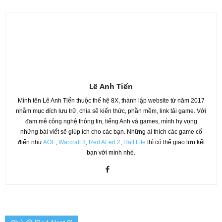
Lê Anh Tiến
Mình tên Lê Anh Tiến thuộc thế hệ 8X, thành lập website từ năm 2017
nhằm mục đích lưu trữ, chia sẽ kiến thức, phần mềm, link tải game. Với
đam mê công nghệ thông tin, tiếng Anh và games, mình hy vọng
những bài viết sẽ giúp ích cho các bạn. Những ai thích các game cổ
điển như
AOE
,
Warcraft 3
,
Red ALert 2
,
Half Life
thì có thể giao lưu kết
bạn với mình nhé.