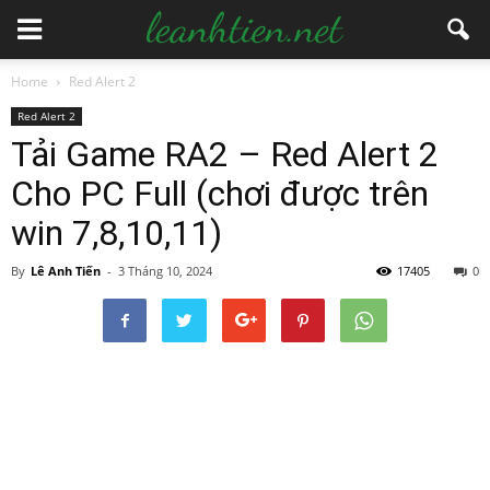
Home
Red Alert 2
Red Alert 2
Tải Game RA2 – Red Alert 2
Cho PC Full (chơi được trên
win 7,8,10,11)
By
Lê Anh Tiến
-
3 Tháng 10, 2024
17405
0