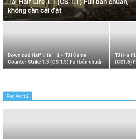
Tải Half Life 1.1 (CS 1.1) Full bản chuẩn,
không cần cài đặt
Download Half Life 1.3 – Tải Game
Tải Half Li
Counter Strike 1.3 (CS 1.3) Full bản chuẩn
(CS1.6) F
Red Alert 2