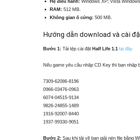
Hệ điều hành:
Windows XP; Vista Windows 
RAM:
512 MB.
Không gian ổ cứng:
500 MB.
Hướng dẫn download và cài đặt H
Bước 1:
Tải tệp cài đặt
Half Life 1.1
tại đây
Nếu game yêu cầu nhập CD Key thì bạn nhập b
7309-62086-8196
0966-03476-0963
6074-04515-9134
9826-24855-1489
1916-92007-8440
1937-99330-9051
Bước 2:
Sau khi tải về bạn giải nén file bằng W