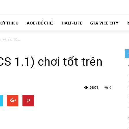
IỚI THIỆU
AOE (ĐẾ CHẾ)
HALF-LIFE
GTA VICE CITY
R
ên win 7, 10...
(CS 1.1) chơi tốt trên
24078
0