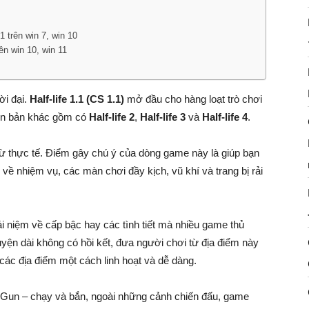
1 trên win 7, win 10
ên win 10, win 11
ời đại.
Half-life 1.1 (CS 1.1)
mở đầu cho hàng loạt trò chơi
iên bản khác gồm có
Half-life 2
,
Half-life 3
và
Half-life 4
.
 từ thực tế. Điểm gây chú ý của dòng game này là giúp bạn
về nhiệm vụ, các màn chơi đầy kịch, vũ khí và trang bị rải
ái niệm về cấp bậc hay các tình tiết mà nhiều game thủ
yện dài không có hồi kết, đưa người chơi từ địa điểm này
các địa điểm một cách linh hoạt và dễ dàng.
 Gun – chạy và bắn, ngoài những cảnh chiến đấu, game