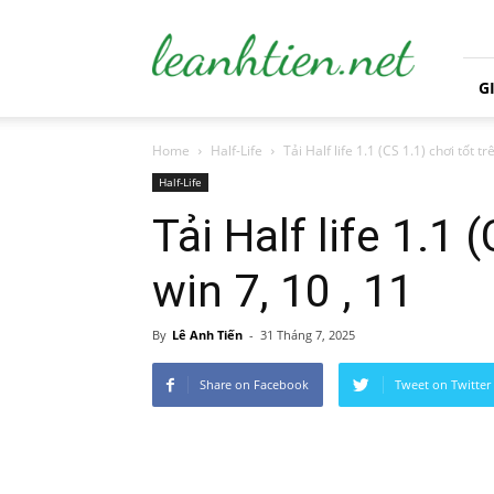
leanhtien.net
G
Home
Half-Life
Tải Half life 1.1 (CS 1.1) chơi tốt tr
Half-Life
Tải Half life 1.1 
win 7, 10 , 11
By
Lê Anh Tiến
-
31 Tháng 7, 2025
Share on Facebook
Tweet on Twitter