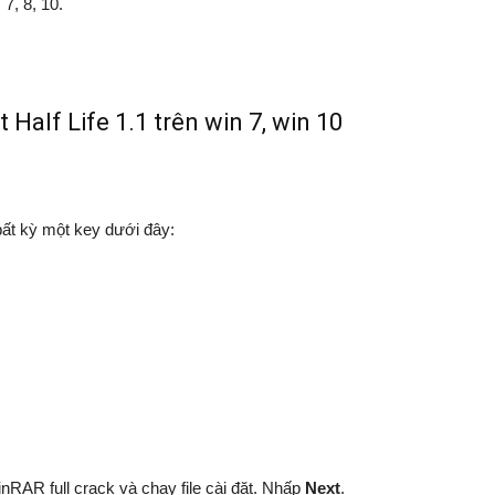
7, 8, 10.
alf Life 1.1 trên win 7, win 10
ất kỳ một key dưới đây:
inRAR full crack và chạy file cài đặt. Nhấp
Next
.