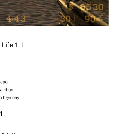
Life 1.1
 cao
ựa chọn
n hiện nay
.1