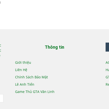
h
c
Thông tin
c
e
Giới thiệu
AO
Liên Hệ
Ha
Chính Sách Bảo Mật
GT
Lê Anh Tiến
Re
Game Thủ GTA Văn Linh