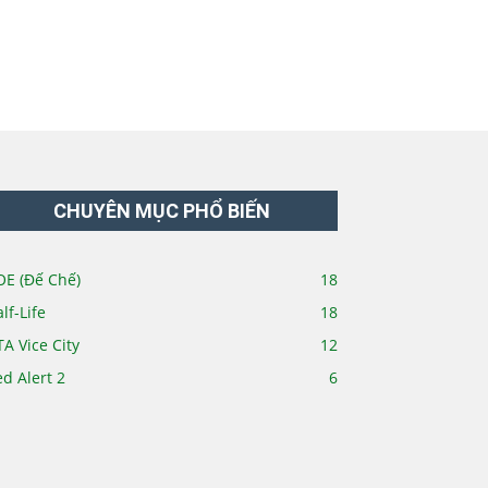
CHUYÊN MỤC PHỔ BIẾN
E (Đế Chế)
18
lf-Life
18
A Vice City
12
d Alert 2
6