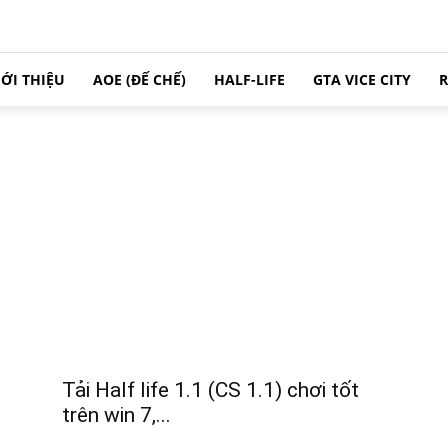
IỚI THIỆU
AOE (ĐẾ CHẾ)
HALF-LIFE
GTA VICE CITY
R
Tải Half life 1.1 (CS 1.1) chơi tốt
trên win 7,...