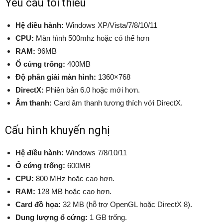
Yêu cầu tối thiểu
Hệ điều hành:
Windows XP/Vista/7/8/10/11
CPU:
Màn hình 500mhz hoặc có thể hơn
RAM:
96MB
Ổ cứng trống:
400MB
Độ phân giải màn hình:
1360×768
DirectX:
Phiên bản 6.0 hoặc mới hơn.
Âm thanh:
Card âm thanh tương thích với DirectX.
Cấu hình khuyến nghị
Hệ điều hành:
Windows 7/8/10/11
Ổ cứng trống:
600MB
CPU:
800 MHz hoặc cao hơn.
RAM:
128 MB hoặc cao hơn.
Card đồ họa:
32 MB (hỗ trợ OpenGL hoặc DirectX 8).
Dung lượng ổ cứng:
1 GB trống.