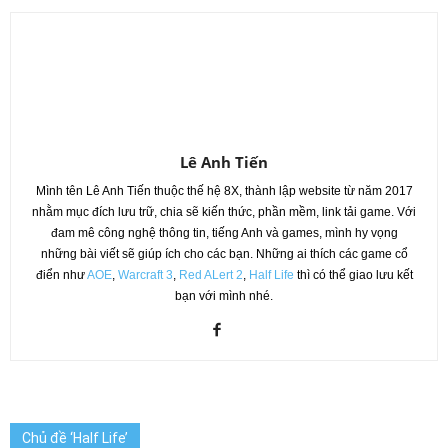
Lê Anh Tiến
Mình tên Lê Anh Tiến thuộc thế hệ 8X, thành lập website từ năm 2017
nhằm mục đích lưu trữ, chia sẽ kiến thức, phần mềm, link tải game. Với
đam mê công nghệ thông tin, tiếng Anh và games, mình hy vọng
những bài viết sẽ giúp ích cho các bạn. Những ai thích các game cổ
điển như
AOE
,
Warcraft 3
,
Red ALert 2
,
Half Life
thì có thể giao lưu kết
bạn với mình nhé.
Chủ đề ‘Half Life’