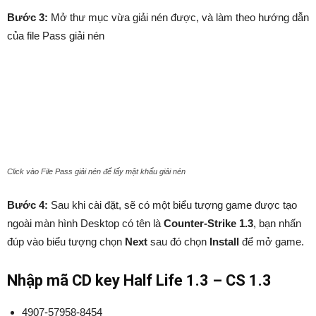
Bước 3:
Mở thư mục vừa giải nén được, và làm theo hướng dẫn
của file Pass giải nén
Click vào File Pass giải nén để lấy mật khẩu giải nén
Bước 4:
Sau khi cài đặt, sẽ có một biểu tượng game được tạo
ngoài màn hình Desktop có tên là
Counter-Strike 1.3
, bạn nhấn
đúp vào biểu tượng chọn
Next
sau đó chọn
Install
để mở game.
Nhập mã CD key Half Life 1.3 – CS 1.3
4907-57958-8454