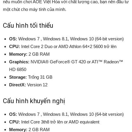
nếu muốn chơi AOE Việt Hóa với chất lượng cao, bạn nên đầu tư
một chút cho máy tính của mình.
Cấu hình tối thiểu
OS:
Windows 7 , Windows 8.1, Windows 10 (64-bit version)
CPU:
Intel Core 2 Duo or AMD Athlon 64×2 5600 trở lên
Memory:
2 GB RAM
Graphics:
NVIDIA® GeForce® GT 420 or ATI™ Radeon™
HD 6850
Storage:
Trống 31 GB
DirectX:
Version 12
Cấu hình khuyến nghị
OS:
Windows 7 , Windows 8.1, Windows 10 (64-bit version)
CPU:
Intel Core 3th8 trở lên or AMD equivalent
Memory:
2 GB RAM