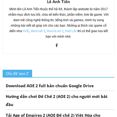
Lê Anh Tiến
Mình tên Lê Anh Tiến thuộc thế hệ 8X, thành lập website từ năm 2017
nhằm mục đích lưu trữ, chia sẽ kiến thức, phần mềm, link tải game. Với
đam mê công nghệ thông tin, tiếng Anh và games, mình hy vọng
những bài viết sẽ giúp ích cho các bạn. Những ai thích các game cổ
điển như
AOE
,
Warcraft 3
,
Red ALert 2
,
Half Life
thì có thể giao lưu kết
bạn với mình nhé.
Chủ đề ‘aoe 2’
Download AOE 2 full bản chuẩn Google Drive
Hướng dẫn chơi Đế Chế 2 (AOE 2) cho người mới bắt
đầu
Tải Age of Empires 2 (AOE Đế chế 2) Việt Hóa cho