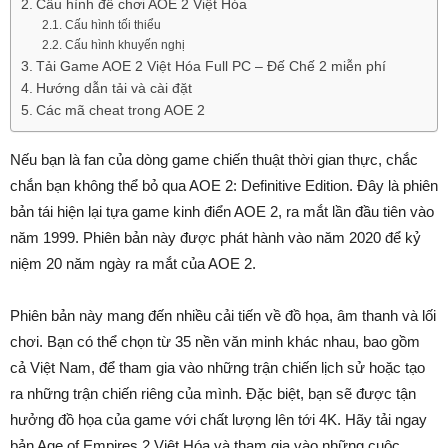
Cấu hình để chơi AOE 2 Việt Hóa
Cấu hình tối thiểu
Cấu hình khuyến nghị
Tải Game AOE 2 Việt Hóa Full PC – Đế Chế 2 miễn phí
Hướng dẫn tải và cài đặt
Các mã cheat trong AOE 2
Nếu bạn là fan của dòng game chiến thuật thời gian thực, chắc
chắn bạn không thể bỏ qua AOE 2: Definitive Edition. Đây là phiên
bản tái hiện lại tựa game kinh điển AOE 2, ra mắt lần đầu tiên vào
năm 1999. Phiên bản này được phát hành vào năm 2020 để kỷ
niệm 20 năm ngày ra mắt của AOE 2.
Phiên bản này mang đến nhiều cải tiến về đồ họa, âm thanh và lối
chơi. Bạn có thể chọn từ 35 nền văn minh khác nhau, bao gồm
cả Việt Nam, để tham gia vào những trận chiến lịch sử hoặc tạo
ra những trận chiến riêng của mình. Đặc biệt, bạn sẽ được tận
hưởng đồ họa của game với chất lượng lên tới 4K. Hãy tải ngay
bản Age of Empires 2 Việt Hóa và tham gia vào những cuộc