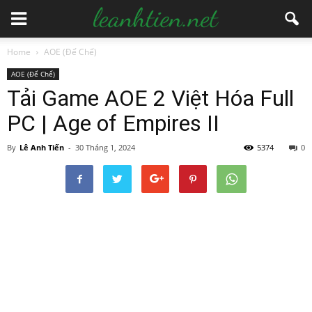
Home
AOE (Đế Chế)
AOE (Đế Chế)
Tải Game AOE 2 Việt Hóa Full
PC | Age of Empires II
By
Lê Anh Tiến
-
30 Tháng 1, 2024
5374
0