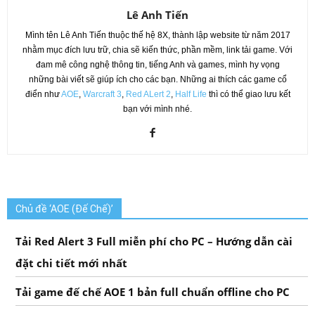
Lê Anh Tiến
Mình tên Lê Anh Tiến thuộc thế hệ 8X, thành lập website từ năm 2017
nhằm mục đích lưu trữ, chia sẽ kiến thức, phần mềm, link tải game. Với
đam mê công nghệ thông tin, tiếng Anh và games, mình hy vọng
những bài viết sẽ giúp ích cho các bạn. Những ai thích các game cổ
điển như
AOE
,
Warcraft 3
,
Red ALert 2
,
Half Life
thì có thể giao lưu kết
bạn với mình nhé.
Chủ đề ‘AOE (Đế Chế)’
Tải Red Alert 3 Full miễn phí cho PC – Hướng dẫn cài
đặt chi tiết mới nhất
Tải game đế chế AOE 1 bản full chuẩn offline cho PC