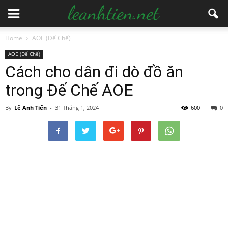
Home
AOE (Đế Chế)
AOE (Đế Chế)
Cách cho dân đi dò đồ ăn
trong Đế Chế AOE
By
Lê Anh Tiến
-
31 Tháng 1, 2024
600
0